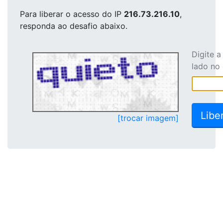
Para liberar o acesso
do IP
216.73.216.10
,
responda ao desafio abaixo.
Digite 
lado no
[trocar imagem]